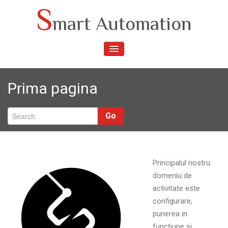
Skip
S
mart Automation
to
content
TOGGLE
NAVIGATION
Prima pagina
Go
Principalul nostru
domeniu de
activitate este
configurare,
punerea in
funcțiune si